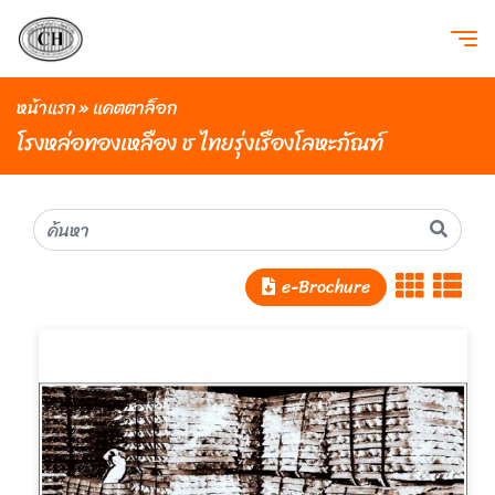
หน้าแรก
»
แคตตาล็อก
โรงหล่อทองเหลือง ช ไทยรุ่งเรืองโลหะภัณฑ์
e-Brochure