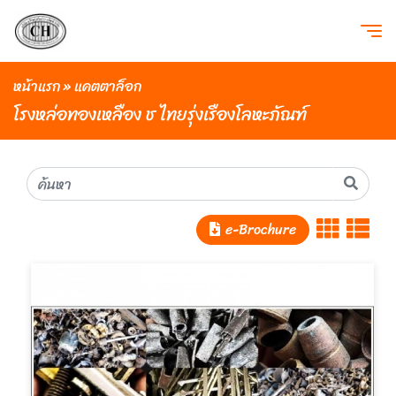
หน้าแรก
»
แคตตาล็อก
โรงหล่อทองเหลือง ช ไทยรุ่งเรืองโลหะภัณฑ์
e-Brochure