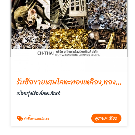
รับซื้อขายเศษโลหะทองเหลือง,ทองแดง,อลูมีเนียม,ตะกั่ว
ช.ไทยรุ่งเรืองโลหะภัณฑ์
ดูรายละเอียด
รับซื้อขายเศษโลหะ