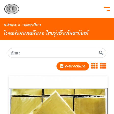
หน้าแรก
»
แคตตาล็อก
โรงหล่อทองเหลือง ช ไทยรุ่งเรืองโลหะภัณฑ์
e-Brochure