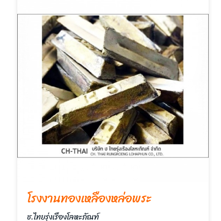
โรงงานทองเหลืองหล่อพระ
ช.ไทยรุ่งเรืองโลหะภัณฑ์